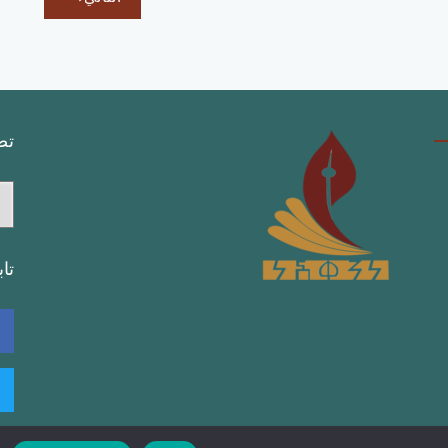
تص
تص
تا