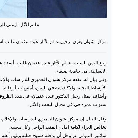
عالم الآثار اليمني ا
مركز نشوان يعزي برحيل عالم الآثار عبده عثمان غالب أست
ودع اليمن السبت، عالم الآثار عبده عثمان غالب، أستاذ علم 
الإنسانية، في جامعة صنعاء.
وفي بيان له، تقدم مركز نشوان الحميري للدراسات والإعلا
الأوساط البحثية والأكاديمية في اليمن، أمس”، نبأ وفاته.
وأضاف: ‏يمثل رحيل الدكتور عبده عثمان، في هذه الظروف 
سنوات عمره في في مجال البحث والآثار.
وقال البيان إن مركز نشوان الحميري للدراسات والإعلام، إ
بخالص العزاء لكافة اهالي الفقيد الراحل وكل محبيه.
‏سائلين المولى عز وجل أن يدخله فسيح جناته ويلهم أهله وذو