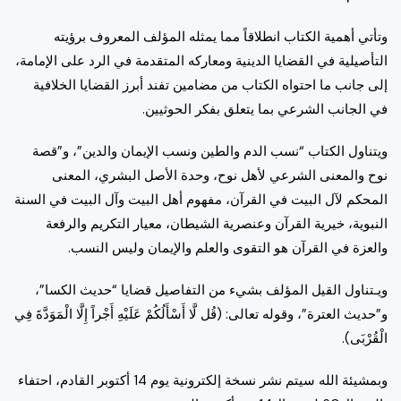
وتأتي أهمية الكتاب انطلاقاً مما يمثله المؤلف المعروف برؤيته
التأصيلية في القضايا الدينية ومعاركه المتقدمة في الرد على الإمامة،
إلى جانب ما احتواه الكتاب من مضامين تفند أبرز القضايا الخلافية
في الجانب الشرعي بما يتعلق بفكر الحوثيين.
ويتناول الكتاب “نسب الدم والطين ونسب الإيمان والدين”، و”قصة
نوح والمعنى الشرعي لأهل نوح، وحدة الأصل البشري، المعنى
المحكم لآل البيت في القرآن، مفهوم أهل البيت وآل البيت في السنة
النبوية، خيرية القرآن وعنصرية الشيطان، معيار التكريم والرفعة
والعزة في القرآن هو التقوى والعلم والإيمان وليس النسب.
ويـتناول القيل المؤلف بشيء من التفاصيل قضايا “حديث الكسا”،
و”حديث العترة”، وقوله تعالى: (قُل لَّا أَسْأَلُكُمْ عَلَيْهِ أَجْراً إِلَّا الْمَوَدَّةَ فِي
الْقُرْبَى).
وبمشيئة الله سيتم نشر نسخة إلكترونية يوم 14 أكتوبر القادم، احتفاء