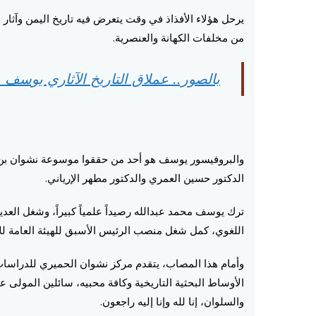
يرحل هؤلاء الأفذاذ في وقت يتعرض فيه تاريخ اليمن وآثا
من مخلفات الكهانة والعنصرية.
بالصور.. عملاق التاريخ الآثاري يوسف 
والبروفيسور يوسف هو أحد من حققوا موسوعة نشوان بن 
الدكتور حسين العمري والدكتور مطهر الإرياني.
ترك يوسف محمد عبدالله رصيداً علمياً كبيراً، وشغل العد
اللغوي، كمل شغل منصب الرئيس الأسبق للهيئة العامة لل
وأمام هذا المصاب، يتقدم مركز نشوان الحميري للدراسات وا
الأوساط البحثية التاريخية وكافة محبيه، سائلين المولى ع
والسلوان، إنا لله وإنا إليه راجعون.